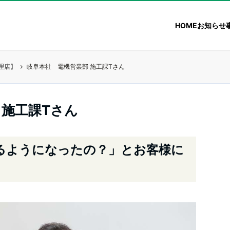
HOME
お知らせ
理店】
岐阜本社 電機営業部 施工課Tさん
 施工課Tさん
るようになったの？」とお客様に
た