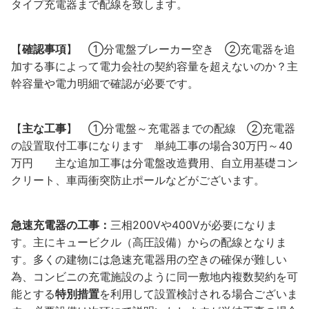
タイプ充電器まで配線を致します。
【
確認事項
】 ①分電盤ブレーカー空き ②充電器を追
加する事によって電力会社の契約容量を超えないのか？主
幹容量や電力明細で確認が必要です。
【
主な工事
】 ①分電盤～充電器までの配線 ②充電器
の設置取付工事になります 単純工事の場合30万円～40
万円 主な追加工事は分電盤改造費用、自立用基礎コン
クリート、車両衝突防止ポールなどがございます。
急速充電器の工事：
三相200Vや400Vが必要になりま
す。主にキュービクル（高圧設備）からの配線となりま
す。多くの建物には急速充電器用の空きの確保が難しい
為、コンビニの充電施設のように同一敷地内複数契約を可
能とする
特別措置
を利用して設置検討される場合ございま