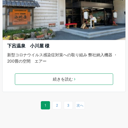
下呂温泉 小川屋 様
新型コロナウイルス感染症対策への取り組み 弊社納入機器 ・
200畳の空間 エアー
続きを読む
1
2
3
次へ